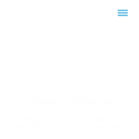
Ultrazvučni pregled oka
Ultrazvuk oka je neophodna i bezbolna
dijagnostička metoda koja omogućava precizno
otkrivanje očnih bolesti, povreda i drugih stanja,