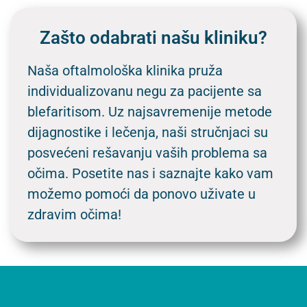
Zašto odabrati našu kliniku?
Naša oftalmološka klinika pruža
individualizovanu negu za pacijente sa
blefaritisom. Uz najsavremenije metode
dijagnostike i lečenja, naši stručnjaci su
posvećeni rešavanju vaših problema sa
očima. Posetite nas i saznajte kako vam
možemo pomoći da ponovo uživate u
zdravim očima!