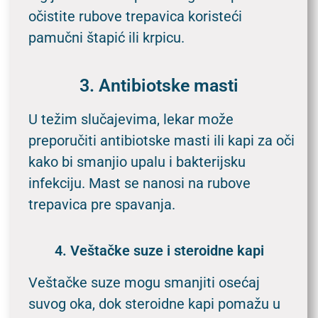
očistite rubove trepavica koristeći
pamučni štapić ili krpicu.
3. Antibiotske masti
U težim slučajevima, lekar može
preporučiti antibiotske masti ili kapi za oči
kako bi smanjio upalu i bakterijsku
infekciju. Mast se nanosi na rubove
trepavica pre spavanja.
4. Veštačke suze i steroidne kapi
Veštačke suze mogu smanjiti osećaj
suvog oka, dok steroidne kapi pomažu u