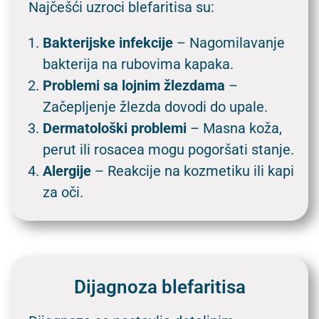
Najčešći uzroci blefaritisa su:
Bakterijske infekcije
– Nagomilavanje
bakterija na rubovima kapaka.
Problemi sa lojnim žlezdama
–
Začepljenje žlezda dovodi do upale.
Dermatološki problemi
– Masna koža,
perut ili rosacea mogu pogoršati stanje.
Alergije
– Reakcije na kozmetiku ili kapi
za oči.
Dijagnoza blefaritisa