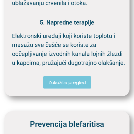
ublažavanju crvenila i otoka.
5. Napredne terapije
Elektronski uređaji koji koriste toplotu i
masažu sve češće se koriste za
odčepljivanje izvodnih kanala lojnih žlezdi
u kapcima, pružajući dugotrajno olakšanje.
Zakažite pregled
Prevencija blefaritisa