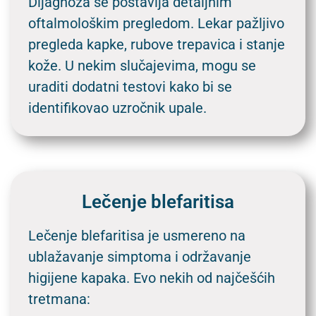
Dijagnoza se postavlja detaljnim
oftalmološkim pregledom. Lekar pažljivo
pregleda kapke, rubove trepavica i stanje
kože. U nekim slučajevima, mogu se
uraditi dodatni testovi kako bi se
identifikovao uzročnik upale.
Lečenje blefaritisa
Lečenje blefaritisa je usmereno na
ublažavanje simptoma i održavanje
higijene kapaka. Evo nekih od najčešćih
tretmana: