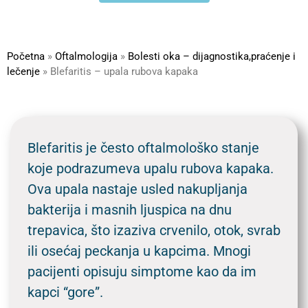
Početna
»
Oftalmologija
»
Bolesti oka – dijagnostika,praćenje i
lečenje
»
Blefaritis – upala rubova kapaka
Blefaritis je često oftalmološko stanje
koje podrazumeva upalu rubova kapaka.
Ova upala nastaje usled nakupljanja
bakterija i masnih ljuspica na dnu
trepavica, što izaziva crvenilo, otok, svrab
ili osećaj peckanja u kapcima. Mnogi
pacijenti opisuju simptome kao da im
kapci “gore”.