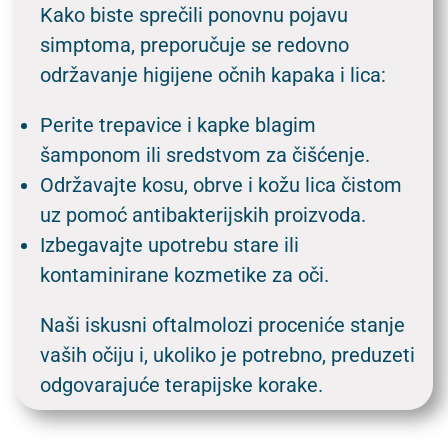
Kako biste sprečili ponovnu pojavu
simptoma, preporučuje se redovno
održavanje higijene očnih kapaka i lica:
Perite trepavice i kapke blagim
šamponom ili sredstvom za čišćenje.
Održavajte kosu, obrve i kožu lica čistom
uz pomoć antibakterijskih proizvoda.
Izbegavajte upotrebu stare ili
kontaminirane kozmetike za oči.
Naši iskusni oftalmolozi proceniće stanje
vaših očiju i, ukoliko je potrebno, preduzeti
odgovarajuće terapijske korake.