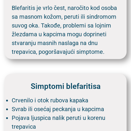
Blefaritis je vrlo čest, naročito kod osoba
sa masnom kožom, peruti ili sindromom
suvog oka. Takođe, problemi sa lojnim
žlezdama u kapcima mogu doprineti
stvaranju masnih naslaga na dnu
trepavica, pogoršavajući simptome.
Simptomi blefaritisa
Crvenilo i otok rubova kapaka
Svrab ili osećaj peckanja u kapcima
Pojava ljuspica nalik peruti u korenu
trepavica