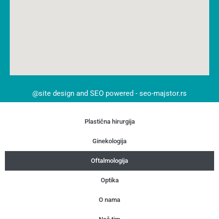
@site design and SEO powered - seo-majstor.rs
Plastična hirurgija
Ginekologija
Oftalmologija
Optika
O nama