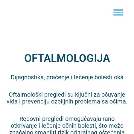
OFTALMOLOGIJA
Dijagnostika, praćenje i lečenje bolesti oka
Oftalmološki pregledi su ključni za očuvanje
vida i prevenciju ozbiljnih problema sa očima.
Redovni pregledi omogućavaju rano
otkrivanje i lečenje očnih bolesti, što može
značajno smanjiti rizik od trajnog oštećenja